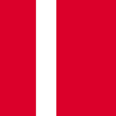
Конструктор ставок
Промоакции
Турниры