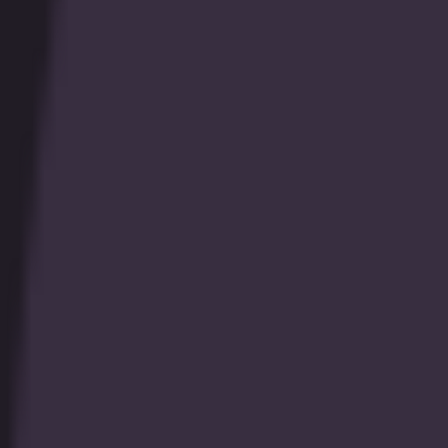
Промоакции
Турниры
Все
Call of Duty
Counter-Strike
Dota 2
FIFA
League of Legends
NBA2K
Starcraft
Valorant
Блог
Telegram