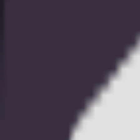
Поддержка