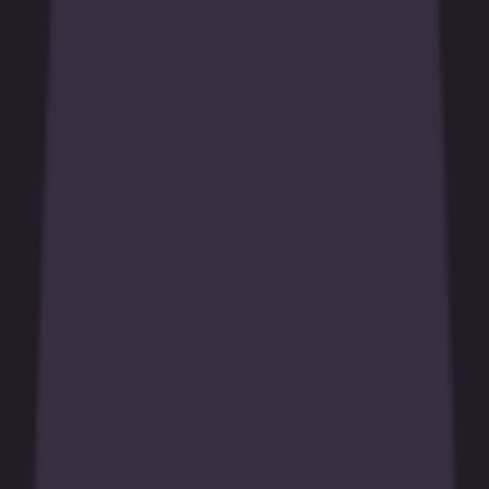
Живой дилер
Provably Fair
Блог
Telegram
Поддержка