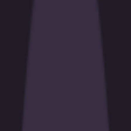
Казино
Киберспорт
Все игры
🌟
Pulse