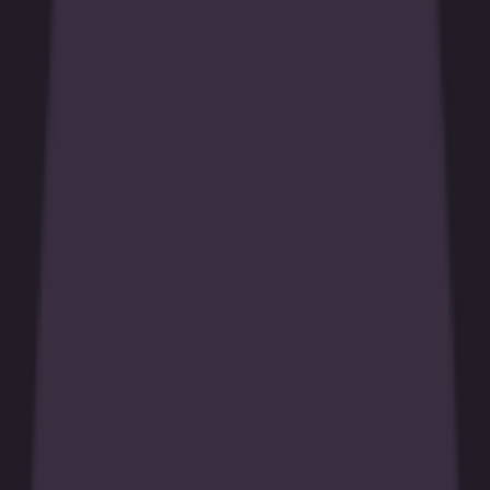
Хайроллеры
Новые игры
Высокое RTP