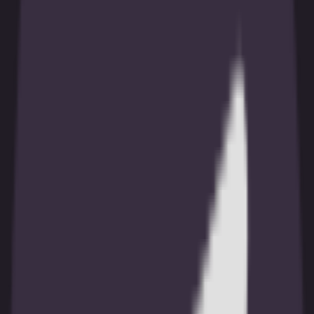
Живой дилер
Provably Fair
Блог
Telegram
Поддержка