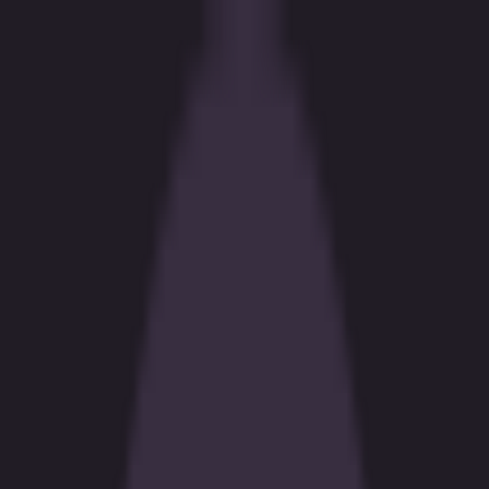
Спорт