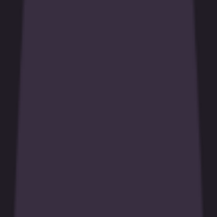
Хайроллеры
Новые игры
Высокое RTP