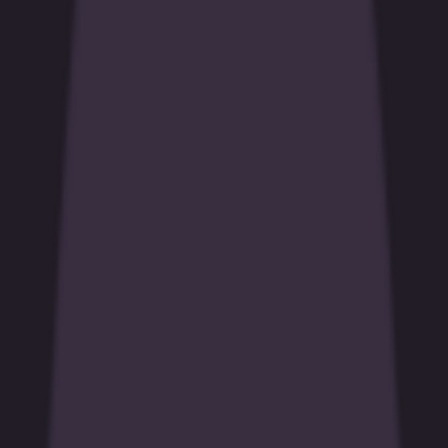
Промоакции
Турниры
Студии