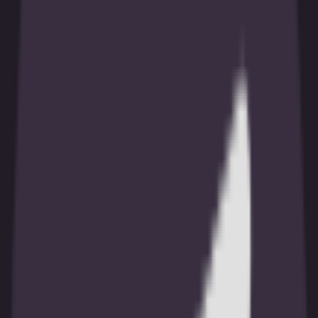
Живой дилер
Provably Fair
Блог
Telegram
Поддержка