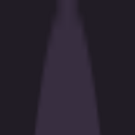
Спорт