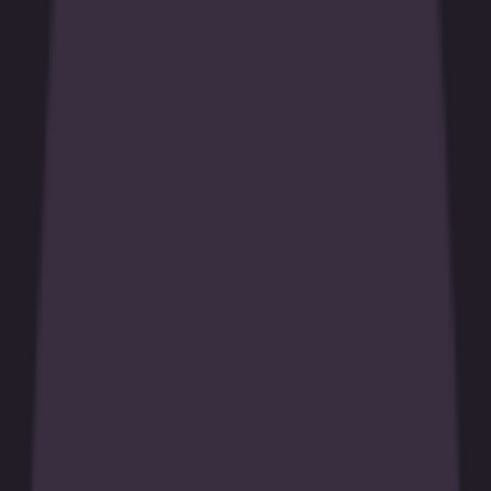
Хайроллеры
Новые игры
Высокое RTP