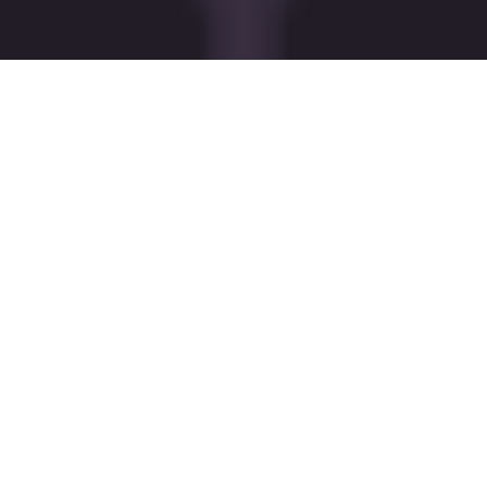
Лобби
›
Слоты
›
Clash of Gods: Anubis vs Hades
от BGaming
Mines
World Tour Football
Blackjack