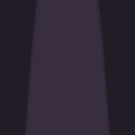
Cassino
eSports
Todos os eSports
🌟
Pulse
Em tempo real