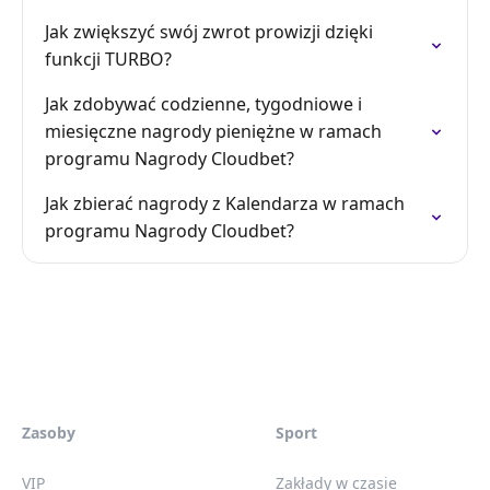
Jak zwiększyć swój zwrot prowizji dzięki
funkcji TURBO?
Jak zdobywać codzienne, tygodniowe i
miesięczne nagrody pieniężne w ramach
programu Nagrody Cloudbet?
Jak zbierać nagrody z Kalendarza w ramach
programu Nagrody Cloudbet?
Zasoby
Sport
VIP
Zakłady w czasie