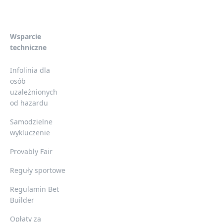
Wsparcie
techniczne
Infolinia dla
osób
uzależnionych
od hazardu
Samodzielne
wykluczenie
Provably Fair
Reguły sportowe
Regulamin Bet
Builder
Opłaty za