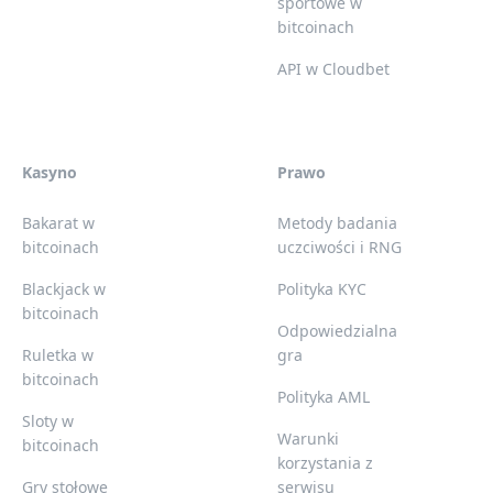
sportowe w
bitcoinach
API w Cloudbet
Kasyno
Prawo
Bakarat w
Metody badania
bitcoinach
uczciwości i RNG
Blackjack w
Polityka KYC
bitcoinach
Odpowiedzialna
Ruletka w
gra
bitcoinach
Polityka AML
Sloty w
Warunki
bitcoinach
korzystania z
Gry stołowe
serwisu