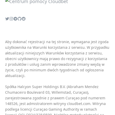
Aby dokonać rejestracji na tej stronie, wymagana jest zgoda
użytkownika na
Warunki korzystania z serwisu
. W przypadku
aktualizacji niniejszych
Warunków korzystania z serwisu
,
obecni użytkownicy mają prawo do rezygnacji z korzystania
z produktów i usług zanim wprowadzone zmiany wejdą w
życie, czyli po minimum dwóch tygodniach od ogłoszenia
aktualizacji.
Spółka Halcyon Super Holdings B.V. (Abraham Mendez
Chumaceiro Boulevard 03, Willemstad, Curaçao),
zarejestrowana zgodnie z prawem Curaçao pod numerem
148526, jest admistratorem witryny cloudbet.com. Witryna
podlega licencji Curaçao Gaming Authority w ramach
licencji OGL/2024/328/0599. Niektóre metody płatności są