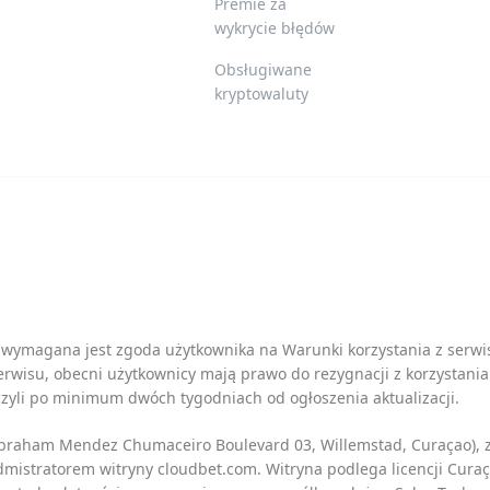
Premie za
wykrycie błędów
Obsługiwane
kryptowaluty
ie, wymagana jest zgoda użytkownika na
Warunki korzystania z serwi
erwisu
, obecni użytkownicy mają prawo do rezygnacji z korzystani
zyli po minimum dwóch tygodniach od ogłoszenia aktualizacji.
(Abraham Mendez Chumaceiro Boulevard 03, Willemstad, Curaçao),
mistratorem witryny cloudbet.com. Witryna podlega licencji Cur