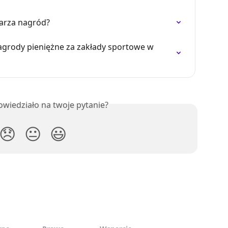
darza nagród?
grody pieniężne za zakłady sportowe w 
owiedziało na twoje pytanie?
😞
😐
😃