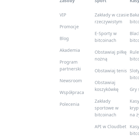
Zasoby
Sport
Kas
VIP
Zakłady w czasie
Baka
rzeczywistym
bitc
Promocje
E-Sporty w
Blac
Blog
bitcoinach
bitc
Akademia
Obstawiaj piłkę
Rule
nożną
bitc
Program
partnerski
Obstawiaj tenis
Slot
bitc
Newsroom
Obstawiaj
koszykówkę
Gry 
Współpraca
Zakłady
Kas
Polecenia
sportowe w
kry
bitcoinach
na 
API w Cloudbet
Kas
bitc