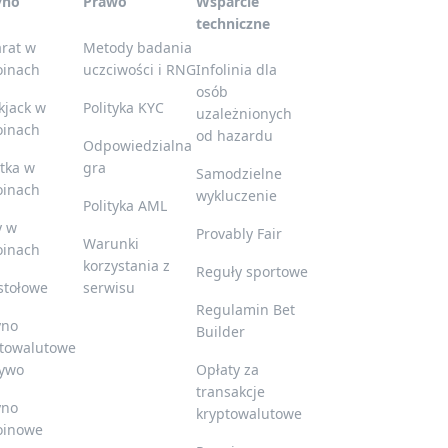
yno
Prawo
Wsparcie
techniczne
rat w
Metody badania
oinach
uczciwości i RNG
Infolinia dla
osób
kjack w
Polityka KYC
uzależnionych
oinach
od hazardu
Odpowiedzialna
tka w
gra
Samodzielne
oinach
wykluczenie
Polityka AML
y w
Provably Fair
Warunki
oinach
korzystania z
Reguły sportowe
stołowe
serwisu
Regulamin Bet
yno
Builder
ptowalutowe
żywo
Opłaty za
transakcje
yno
kryptowalutowe
oinowe