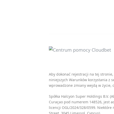
Aby dokonać rejestracji na tej stron
niniejszych
Warunków korzystania z s
wprowadzone zmiany wejdą w życie, c
Spółka Halcyon Super Holdings B.V. 
Curaçao pod numerem 148526, jest ad
licencji OGL/2024/328/0599. Niektóre
Street, 3045 Limassol, Cyprus).