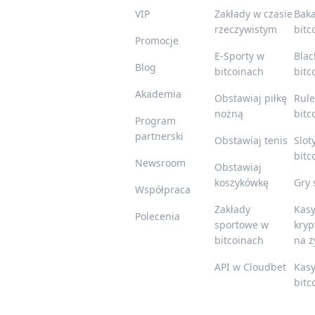
VIP
Zakłady w czasie
Baka
rzeczywistym
bitc
Promocje
E-Sporty w
Blac
Blog
bitcoinach
bitc
Akademia
Obstawiaj piłkę
Rule
nożną
bitc
Program
partnerski
Obstawiaj tenis
Slot
bitc
Newsroom
Obstawiaj
koszykówkę
Gry 
Współpraca
Zakłady
Kas
Polecenia
sportowe w
kry
bitcoinach
na 
API w Cloudbet
Kas
bitc