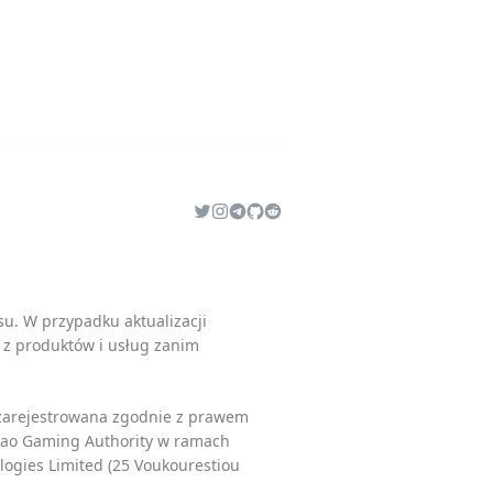
su
. W przypadku aktualizacji
a z produktów i usług zanim
 zarejestrowana zgodnie z prawem
açao Gaming Authority w ramach
logies Limited (25 Voukourestiou