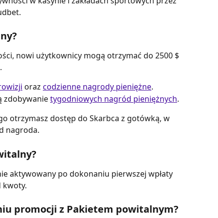
wności w kasynie i zakładach sportowych przez 
udbet.
lny?
ści, nowi użytkownicy mogą otrzymać do 2500 $ 
.
owizji
 oraz 
codzienne nagrody pieniężne
.
ą zdobywanie 
tygodniowych nagród pieniężnych
.
go otrzymasz dostęp do Skarbca z gotówką, w 
ąd nagroda.
witalny?
nie aktywowany po dokonaniu pierwszej wpłaty 
d kwoty.
eniu promocji z Pakietem powitalnym?