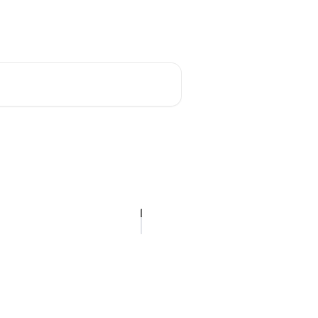
yno
Sport
E-Sport
Polski