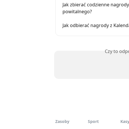
Jak zbierać codzienne nagrody
powitalnego?
Jak odbierać nagrody z Kalen
Czy to odp
Zasoby
Sport
Kas