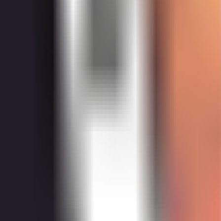
SGP
Promocje
Turnieje
Wszystko
Badminton
Baseball