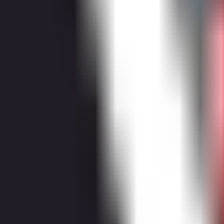
Telegram
Wsparcie techniczne