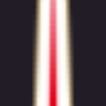
Wyścigi konne
Blog
Telegram
Wsparcie techniczne