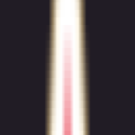
Wszystko
Badminton
Baseball
Boks
Dart
Futbol amerykański
Futbol australijski
Golf
Greyhounds
Hokej na lodzie
Hokej na trawie
Kolarstwo
Koszykówka
Krykiet
MMA
Pesapallo
Piłka nożna
Piłka ręczna
Polityka
Rugby
Rugby League
Siatkówka
Snooker
Tenis
Tenis stołowy