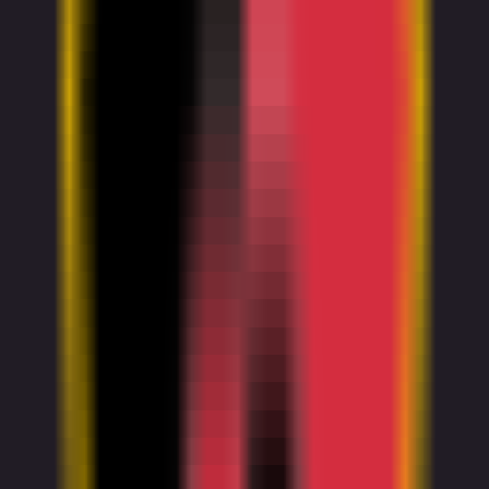
Wszystko
Baseball
Boks
Dart
Futbol amerykański
Futbol australijski
Greyhounds
Hokej na lodzie
Hokej na trawie
Koszykówka
Krykiet
MMA
Pesapallo
Piłka nożna
Piłka ręczna
Polityka
Rugby
Rugby League
Siatkówka
Snooker
Sporty motorowe
Szachy
Tenis
Tenis stołowy
Wyścigi konne