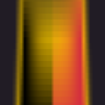
Kasyno
E-Sport
Wszystkie sporty
🌟
Pulse
Zakłady na żywo