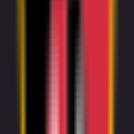
Blog
Telegram
Wsparcie techniczne