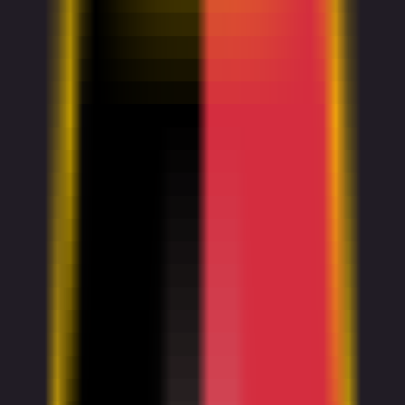
SGP
Promocje
Turnieje