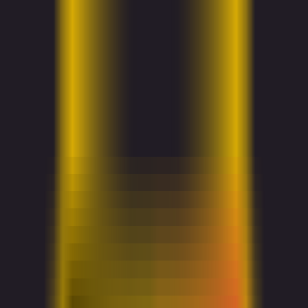
Sport