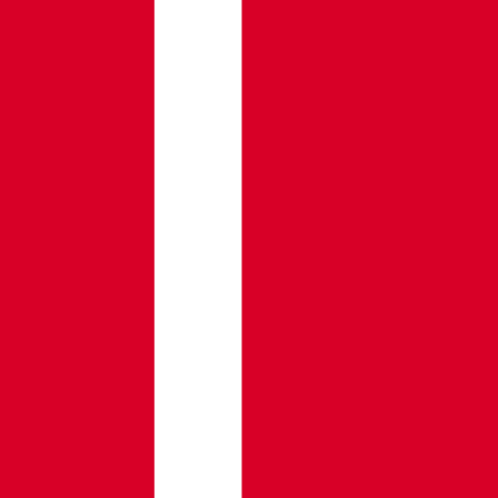
Kasyno
E-Sport
Wszystkie sporty
🌟
Pulse
Zakłady na żywo