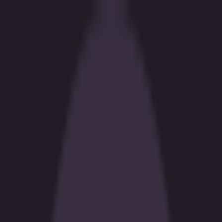
Sport