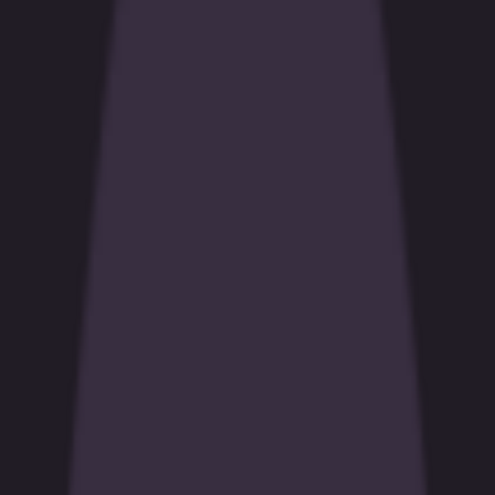
Kasyno
E-Sport
Wszystkie E-sporty
🌟
Pulse
Zakłady na żywo