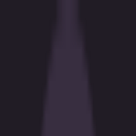
Sport