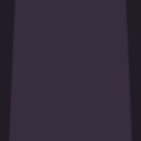
Najwyższa stawka
Nowe gry
Wysoki RTP