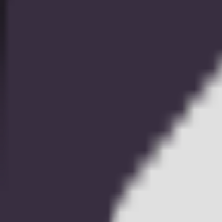
Nowe gry
Wysoki RTP