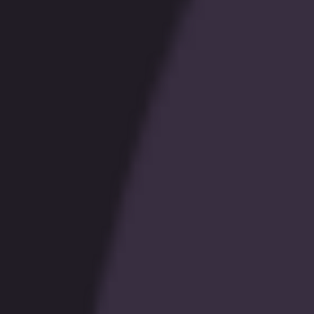
Sport