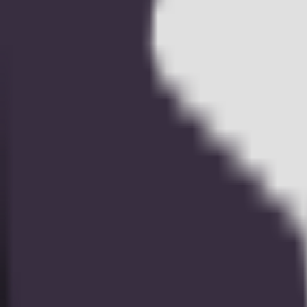
Krupier na żywo
Provably Fair
Blog
Telegram
Wsparcie techniczne