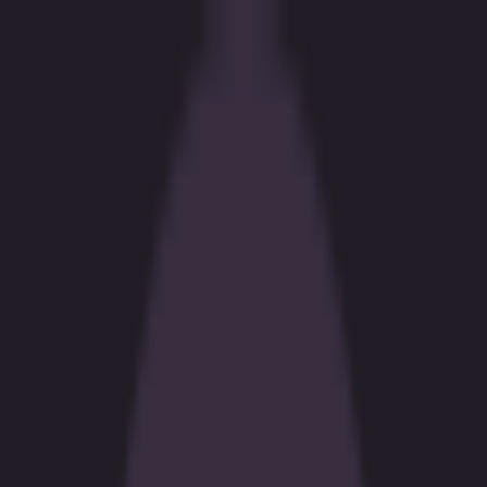
Sport