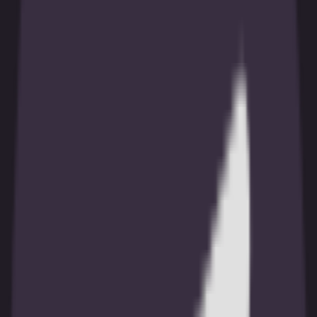
Krupier na żywo
Provably Fair
Blog
Telegram
Wsparcie techniczne