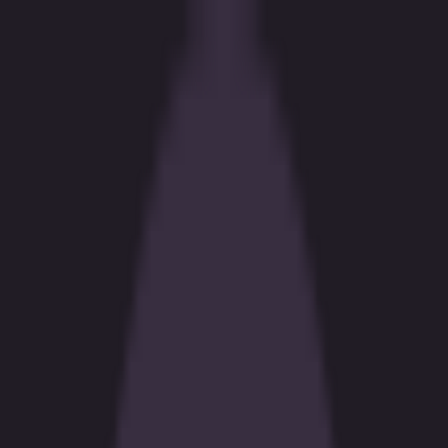
Sport