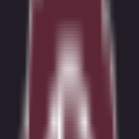
SGP
プロモーション