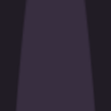
カジノ
eスポーツ
すべてのeスポーツ
🌟
Pulse
インプレイ