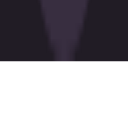
Instagram