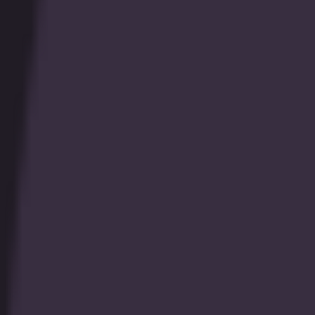
プロモーション
トーナメント
全て
FIFA
NBA2K
カウンターストライク
コール オブ デューティ
リーグ オブ レジェンド
レインボーシックス
ブログ（英語のみ）