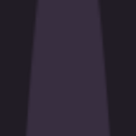
カジノ
eスポーツ
すべてのeスポーツ
🌟
Pulse
インプレイ