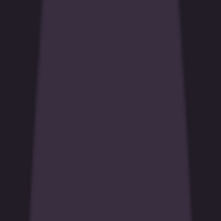
プロモーション
トーナメント
全て
Dota 2
FIFA
NBA2K
ヴァロラント
カウンターストライク
コール オブ デューティ
スタークラフト