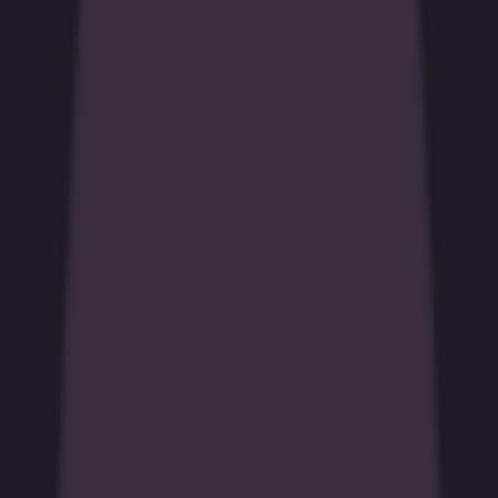
ハイローラー
NEWゲーム
高RTP