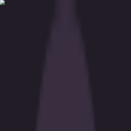
Sport