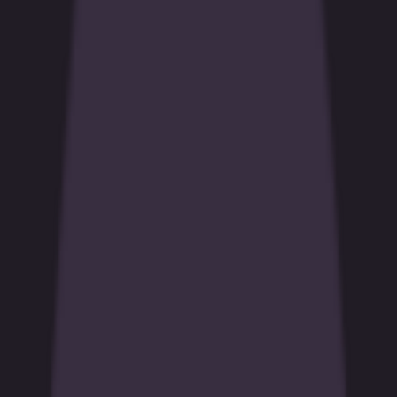
Promo
Tornei
Tutto
Call of Duty
Counter-Strike
Dota 2
FIFA
League of Legends
Rainbow Six
Valorant
Blog