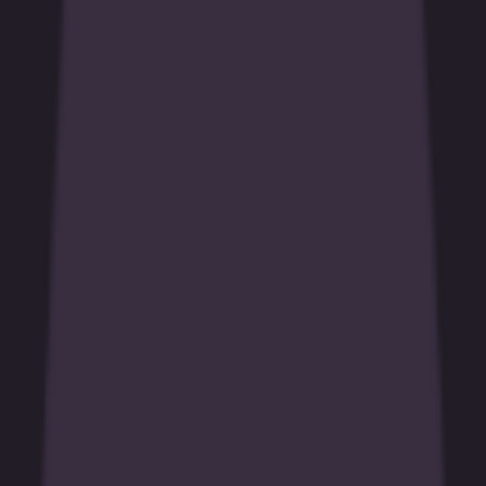
Telegram
Assistenza