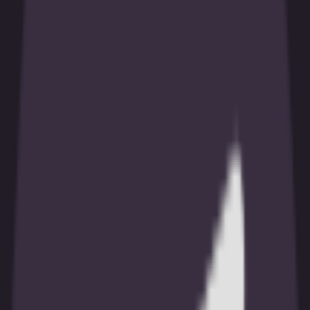
Telegram
Assistenza