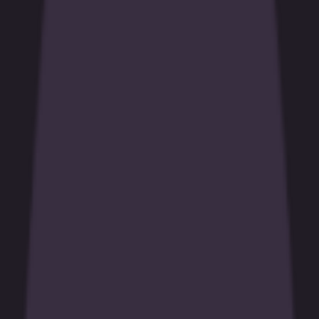
Promo
Tornei
Tutto
Counter-Strike
Dota 2
FIFA
League of Legends
NBA2K
Valorant
Blog