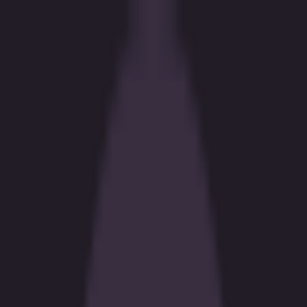
Sport