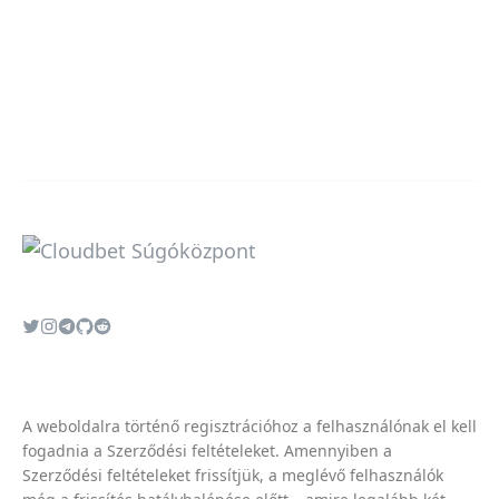
A weboldalra történő regisztrációhoz a felhasználónak el kell
fogadnia a
Szerződési feltételeket
. Amennyiben a
Szerződési feltételeket
frissítjük, a meglévő felhasználók