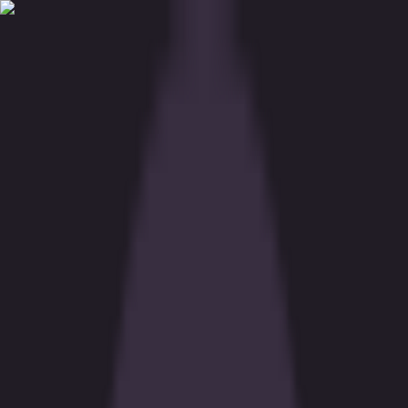
Sport