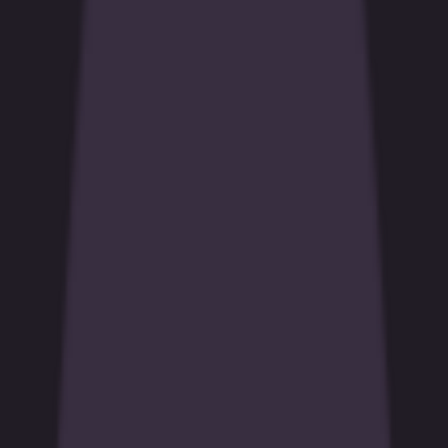
SGP
Promóciók
Versenyek