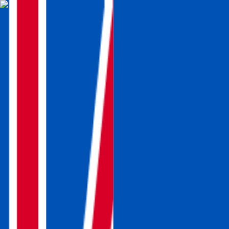
Sport