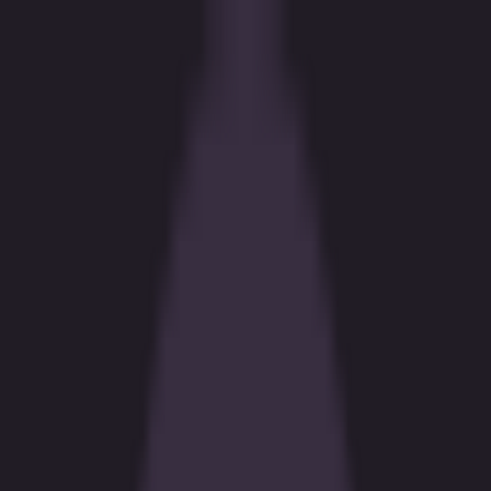
Sport