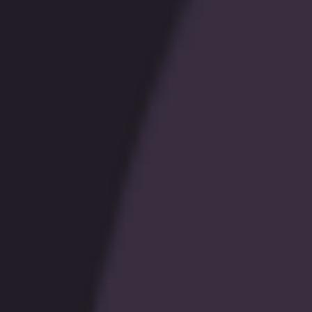
Sport