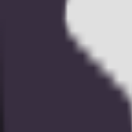
Élő osztó
Bizonyíthatóan tisztességes
Blog
Telegram
Ügyfélszolgálat