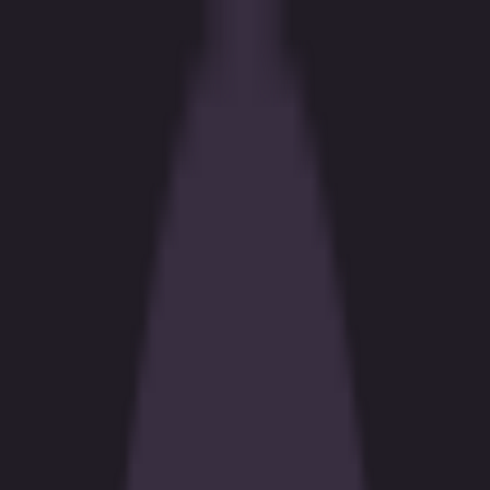
Sport