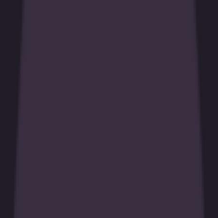
Nagy tétek
Új játékok
Magas RTP