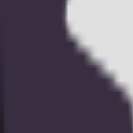
Élő osztó
Bizonyíthatóan tisztességes
Blog
Telegram
Ügyfélszolgálat