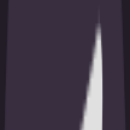
Élő osztó
Bizonyíthatóan tisztességes
Blog
Telegram
Ügyfélszolgálat