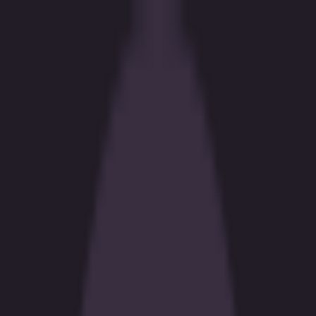
Sport