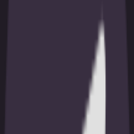
Élő osztó
Bizonyíthatóan tisztességes
Blog
Telegram
Ügyfélszolgálat