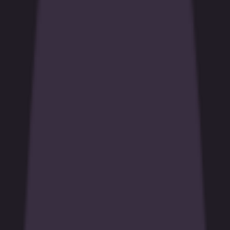
Promóciók
Versenyek
Fejlesztők