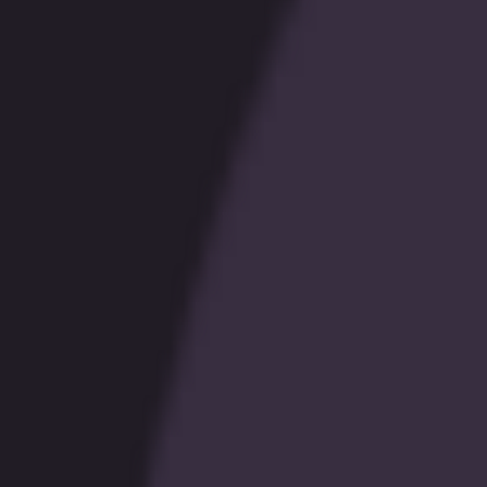
Sports