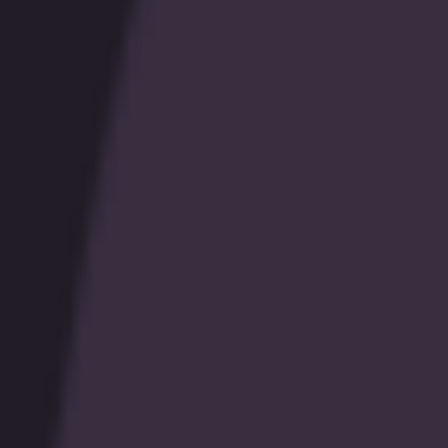
Casino
eSport
Tous les sports
🌟
Pulse
En direct