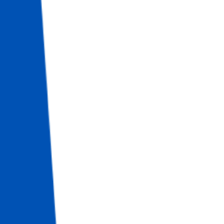
Tous
Auto-moto
Badminton
Baseball
Basketball
Boxe
Courses de Lévriers
Courses hippiques
Cricket
Cyclisme
Echecs
Fléchettes
Football
Football américain
Football Australien
Golf
Handball
Hockey sur gazon
Hockey sur glace
MMA
Politique
Rugby à XIII
Rugby à XV
Snooker
Tennis