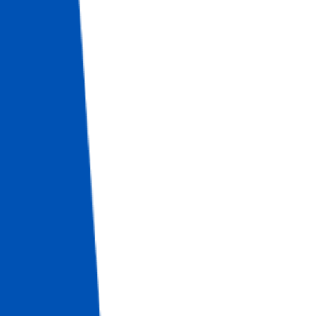
Tennis de table
Volley-ball
Blog
Telegram
Assistance