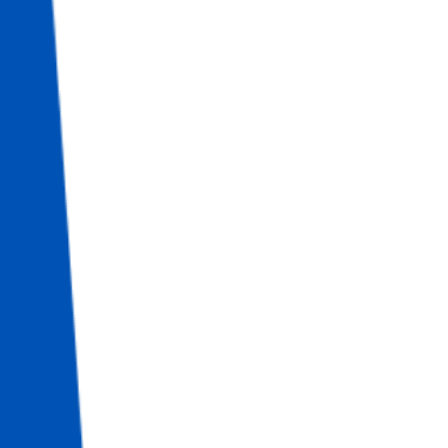
Pari personnalisé
Promotions
Tournois