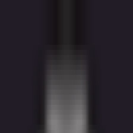
Sports