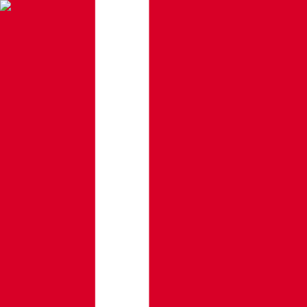
Sports