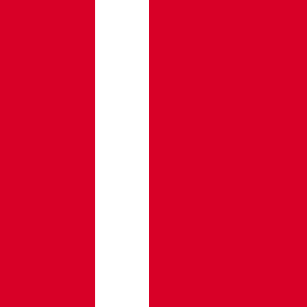
Telegram
Assistance