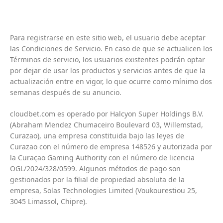
Para registrarse en este sitio web, el usuario debe aceptar
las
Condiciones de Servicio
. En caso de que se actualicen los
Términos de servicio
, los usuarios existentes podrán optar
por dejar de usar los productos y servicios antes de que la
actualización entre en vigor, lo que ocurre como mínimo dos
semanas después de su anuncio.
cloudbet.com es operado por Halcyon Super Holdings B.V.
(Abraham Mendez Chumaceiro Boulevard 03, Willemstad,
Curazao), una empresa constituida bajo las leyes de
Curazao con el número de empresa 148526 y autorizada por
la Curaçao Gaming Authority con el número de licencia
OGL/2024/328/0599. Algunos métodos de pago son
gestionados por la filial de propiedad absoluta de la
empresa, Solas Technologies Limited (Voukourestiou 25,
3045 Limassol, Chipre).