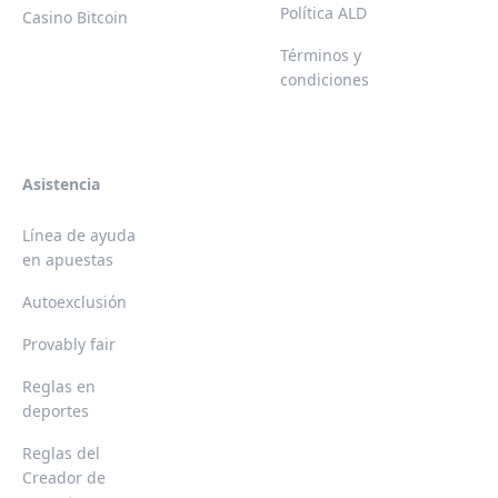
Política ALD
Casino Bitcoin
Términos y
condiciones
Asistencia
Línea de ayuda
en apuestas
Autoexclusión
Provably fair
Reglas en
deportes
Reglas del
Creador de