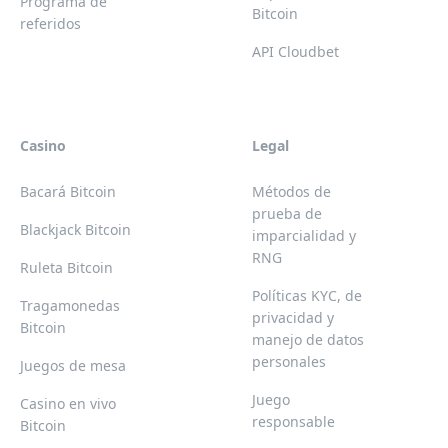
Programa de
Bitcoin
referidos
API Cloudbet
Casino
Legal
Bacará Bitcoin
Métodos de
prueba de
Blackjack Bitcoin
imparcialidad y
RNG
Ruleta Bitcoin
Políticas KYC, de
Tragamonedas
privacidad y
Bitcoin
manejo de datos
personales
Juegos de mesa
Juego
Casino en vivo
responsable
Bitcoin