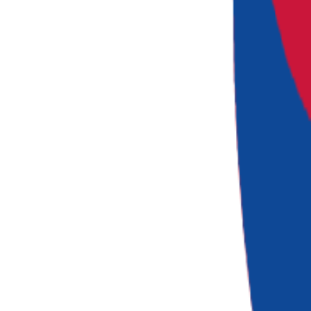
Telegram
Asistencia