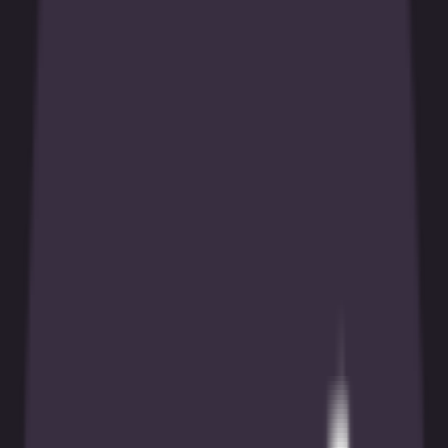
Tenis
Tenis de mesa
Voleibol
Voleibol de playa
Blog
Telegram
Asistencia