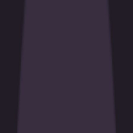
Creador de apuestas
Promociones
Torneos