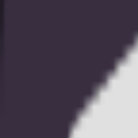
Bádminton
Baloncesto
Balonmano
Béisbol
Billar
Boxeo
Carreras de Caballos
Carreras de galgos
Ciclismo
Críquet
Dardos
Deporte de motor
Fútbol
Fútbol americano
Fútbol Australiano
Golf
Hockey sobre césped
Hockey sobre hielo
Liga de Rugby
Pesäpallo
Política
Rugby Union
Tenis
Tenis de mesa
Voleibol