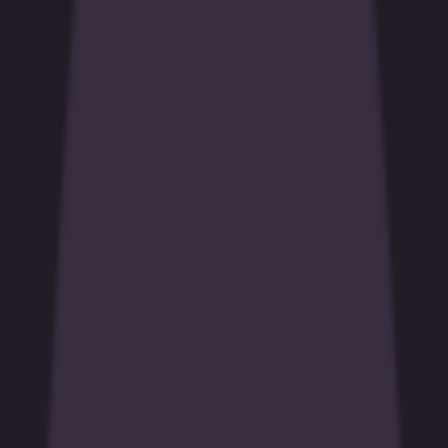
Promociones
Torneos
Estudios