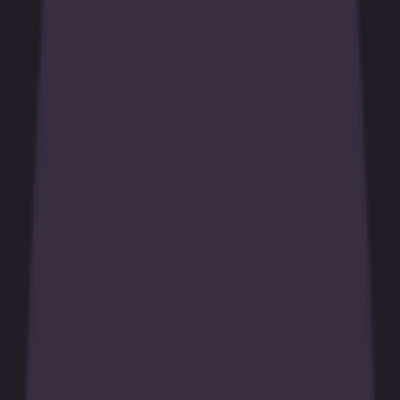
Apuesta alta
Nuevos juegos
RTP alto