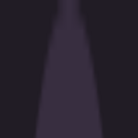
Deportes