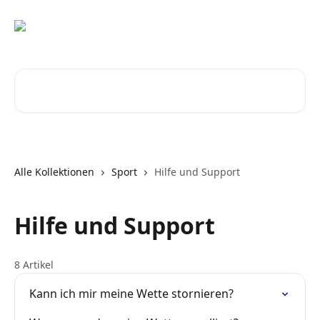
Zum Hauptinhalt springen
Nach Artikeln suchen …
Alle Kollektionen
Sport
Hilfe und Support
Hilfe und Support
8 Artikel
Kann ich mir meine Wette stornieren?