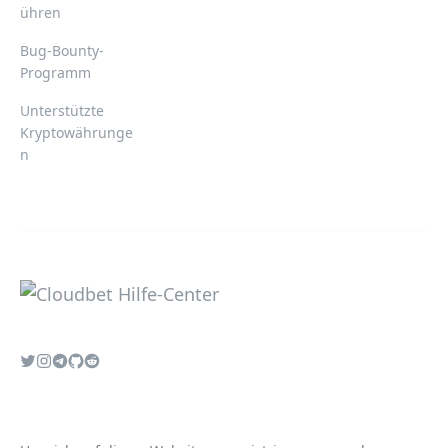
ühren
Bug-Bounty-
Programm
Unterstützte
Kryptowährunge
n