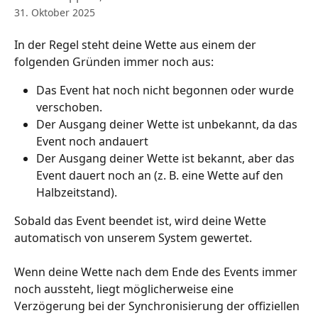
31. Oktober 2025
In der Regel steht deine Wette aus einem der 
folgenden Gründen immer noch aus:
Das Event hat noch nicht begonnen oder wurde 
verschoben.
Der Ausgang deiner Wette ist unbekannt, da das 
Event noch andauert
Der Ausgang deiner Wette ist bekannt, aber das 
Event dauert noch an (z. B. eine Wette auf den 
Halbzeitstand).
Sobald das Event beendet ist, wird deine Wette 
automatisch von unserem System gewertet.
Wenn deine Wette nach dem Ende des Events immer 
noch aussteht, liegt möglicherweise eine 
Verzögerung bei der Synchronisierung der offiziellen 