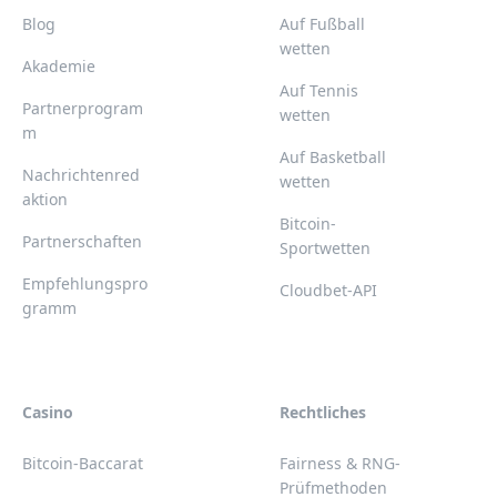
Blog
Auf Fußball
wetten
Akademie
Auf Tennis
Partnerprogram
wetten
m
Auf Basketball
Nachrichtenred
wetten
aktion
Bitcoin-
Partnerschaften
Sportwetten
Empfehlungspro
Cloudbet-API
gramm
Casino
Rechtliches
Bitcoin-Baccarat
Fairness & RNG-
Prüfmethoden