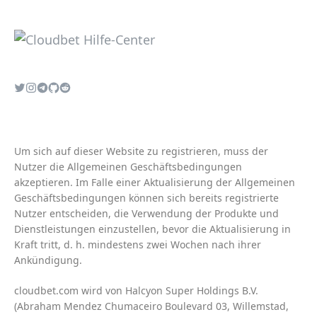
Um sich auf dieser Website zu registrieren, muss der
Nutzer die
Allgemeinen Geschäftsbedingungen
akzeptieren. Im Falle einer Aktualisierung der
Allgemeinen
Geschäftsbedingungen
können sich bereits registrierte
Nutzer entscheiden, die Verwendung der Produkte und
Dienstleistungen einzustellen, bevor die Aktualisierung in
Kraft tritt, d. h. mindestens zwei Wochen nach ihrer
Ankündigung.
cloudbet.com wird von Halcyon Super Holdings B.V.
(Abraham Mendez Chumaceiro Boulevard 03, Willemstad,