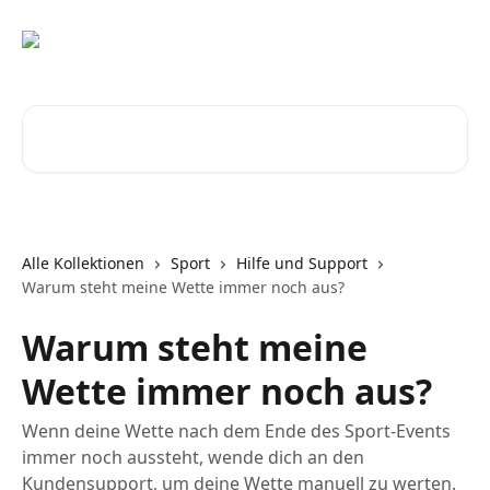
Zum Hauptinhalt springen
Nach Artikeln suchen …
Alle Kollektionen
Sport
Hilfe und Support
Warum steht meine Wette immer noch aus?
Warum steht meine
Wette immer noch aus?
Wenn deine Wette nach dem Ende des Sport-Events
immer noch aussteht, wende dich an den
Kundensupport, um deine Wette manuell zu werten.