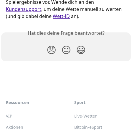
Spielergebnisse vor. Wende dich an den 
Kundensupport
, um deine Wette manuell zu werten 
(und gib dabei deine 
Wett-ID
 an).
Hat dies deine Frage beantwortet?
😞
😐
😃
Ressourcen
Sport
VIP
Live-Wetten
Aktionen
Bitcoin-eSport